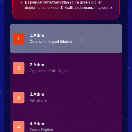
Başvurular tamamlandıktan sonra girilen bilgiler
değiştirilememektedir. Dikkatli doldurmanızı rica ederiz.
1.Adım
1
Ögrencinin Kişisel Bilgileri
2.Adım
2
Ögrencinin Profil Bilgileri
3.Adım
3
Veli Bilgileri
4.Adım
4
Seans Bilgileri