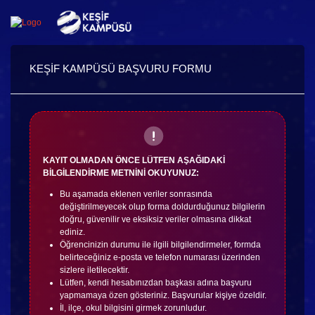
KEŞİF KAMPÜSÜ BAŞVURU FORMU
KAYIT OLMADAN ÖNCE LÜTFEN AŞAĞIDAKİ
BİLGİLENDİRME METNİNİ OKUYUNUZ:
Bu aşamada eklenen veriler sonrasında
değiştirilmeyecek olup forma doldurduğunuz bilgilerin
doğru, güvenilir ve eksiksiz veriler olmasına dikkat
ediniz.
Öğrencinizin durumu ile ilgili bilgilendirmeler, formda
belirteceğiniz e-posta ve telefon numarası üzerinden
sizlere iletilecektir.
Lütfen, kendi hesabınızdan başkası adına başvuru
yapmamaya özen gösteriniz. Başvurular kişiye özeldir.
İl, ilçe, okul bilgisini girmek zorunludur.